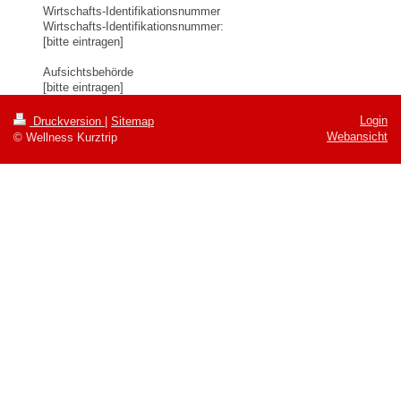
Wirtschafts-Identifikationsnummer
Wirtschafts-Identifikationsnummer:
[bitte eintragen]
Aufsichtsbehörde
[bitte eintragen]
Login
Druckversion
|
Sitemap
Webansicht
© Wellness Kurztrip