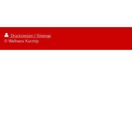
Druckversion
|
Sitemap
© Wellness Kurztrip